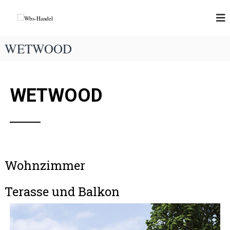
W
b
s
WETWOOD
-
H
a
WETWOOD
n
d
e
l
Wohnzimmer
Terasse und Balkon