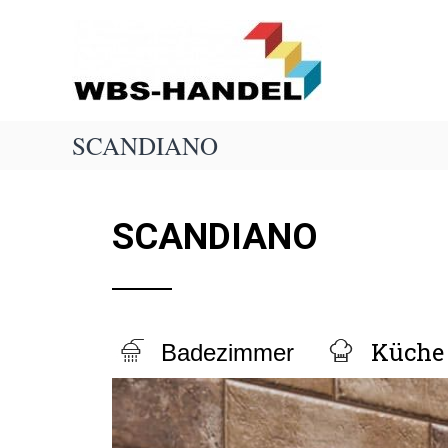
W
b
s
-
H
a
SCANDIANO
n
d
e
l
SCANDIANO
Küche
Badezimmer