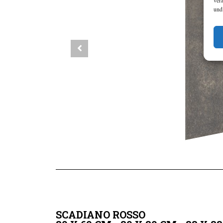
ver
und
SCADIANO ROSSO