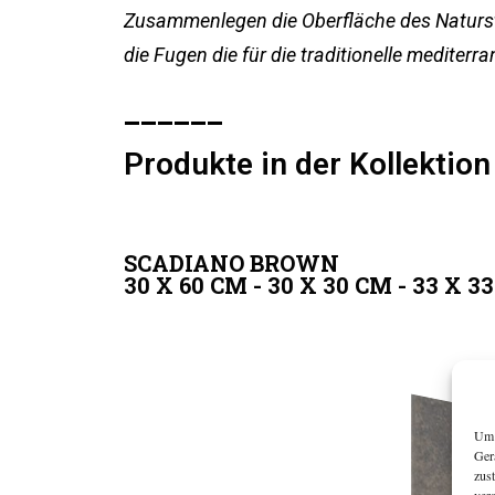
Zusammenlegen die Oberfläche des Naturste
die Fugen die für die traditionelle mediter
______
Produkte in der Kollektion
SCADIANO BROWN
30 X 60 CM - 30 X 30 CM - 33 X 3
Um 
Ger
zus